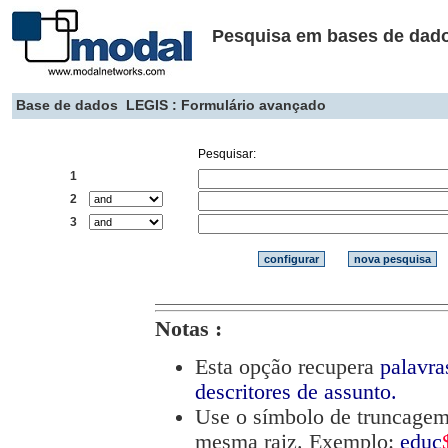
Pesquisa em bases de dad
Base de dados
LEGIS : Formulário avançado
Pesquisar:
1
2
3
Notas :
Esta opção recupera
palavra
descritores de assunto.
Use o símbolo de truncage
mesma raiz. Exemplo:
educ